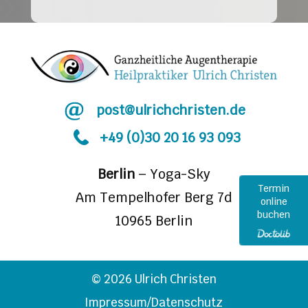
post@ulrichchristen.de
+49 (0)30 20 16 93 093
Berlin
– Yoga-Sky
Termin
Termin
Am Tempelhofer Berg 7d
online
online
buchen
buchen
10965 Berlin
© 2026 Ulrich Christen
Impressum/Datenschutz