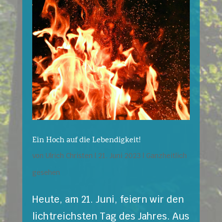
Ein Hoch auf die Lebendigkeit!
von
Ulrich Christen
|
21. Juni 2023
|
Ganzheitlich
gesehen
Heute, am 21. Juni, feiern wir den
lichtreichsten Tag des Jahres. Aus