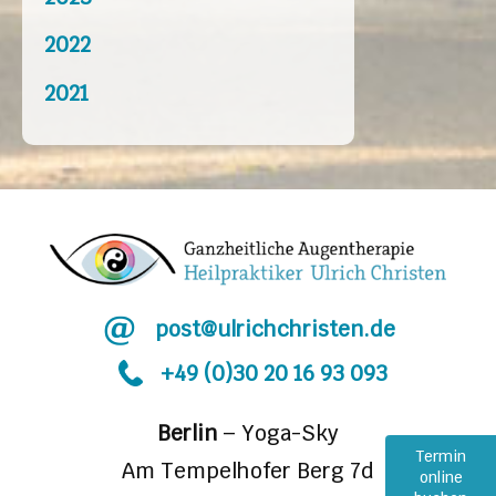
2022
2021
post@ulrichchristen.de
+49 (0)30 20 16 93 093
Berlin
– Yoga-Sky
Termin
Termin
Termin
Am Tempelhofer Berg 7d
online
online
online