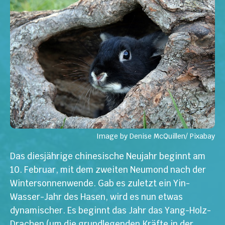
Image by Denise McQuillen/ Pixabay
Das diesjährige chinesische Neujahr beginnt am
10. Februar, mit dem zweiten Neumond nach der
Wintersonnenwende. Gab es zuletzt ein Yin-
Wasser-Jahr des Hasen, wird es nun etwas
dynamischer. Es beginnt das Jahr das Yang-Holz-
Drachen (um die grundlegenden Kräfte in der